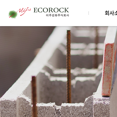
회사
기업정보
- CEO인사말
- 기업개요
주요연혁
경영이념
수상현황
조직도(협업
CI
클라이언트