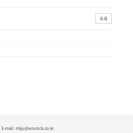
목록
E-mail : miju@ecorock.co.kr