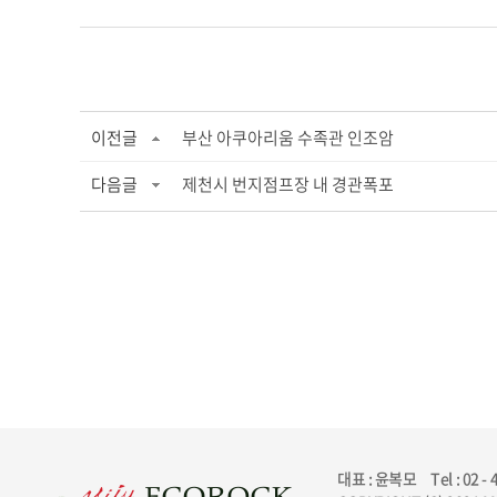
이전글
부산 아쿠아리움 수족관 인조암
다음글
제천시 번지점프장 내 경관폭포
대표 : 윤복모
Tel : 02 -