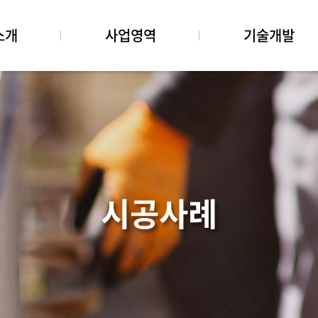
소개
사업영역
기술개발
경관폭포
기술연구소
인공암벽
엔지니어링
환경조형물
산업디자인
- 산업디자인센터
데크·펜스
- 기술디자인개발
시공사례
아트월
경관암 놀이시설
작가)