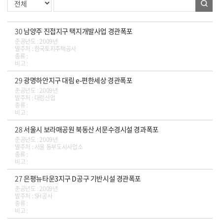
30
남양주 진접지구 택지개발사업 경관폭포
준공년도 : 2009년
발주처 : 한국토지주택공사
종류 :
비고 :
29
광명하안지구 대림 e-편한세상 경관폭포
준공년도 : 2009년
발주처 : 대림산업
종류 :
비고 :
28
서울시 보라매공원 북동산 서문수경시설 경과폭포
준공년도 : 2009년
발주처 : 서울 동부도시사업소
종류 :
비고 :
27
은평뉴타운3지구 D공구 기반시설 경관폭포
준공년도 : 2009년
발주처 : SH공사
종류 :
비고 :